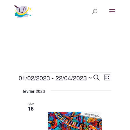
Évènements
Recherche
Navigatio
01/02/2023
 - 
22/04/2023
Recherche
Liste
de
et
Sélectionnez
vues
navigation
février 2023
une
Évèneme
de
date.
SAM
vues
18
Évènements