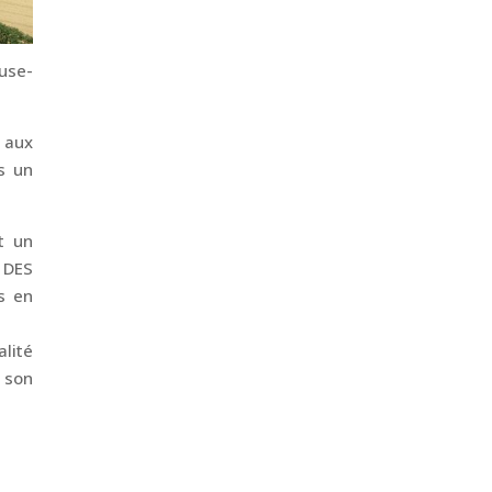
use-
 aux
s un
t un
 DES
s en
alité
z son