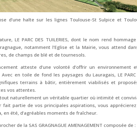
ose d’une halte sur les lignes Toulouse-St Sulpice et Toulo
ature, LE PARC DES TUILERIES, dont le nom rend hommage
agnague, notamment l’Eglise et la Mairie, vous attend dan
res, de champs de blé et de tournesols.
acement atteste d’une volonté d’offrir un environnement e
 Avec en toile de fond les paysages du Lauragais, LE PARC
ifiques terrains à bâtir, entièrement viabilisés et proposé
tes vos attentes.
out naturellement un véritable quartier où intimité et convivi
r fait partie de vos principales aspirations, vous appréciere
 en été, d’agréables moments de fraîcheur.
rapprocher de la SAS GRAGNAGUE AMENAGEMENT composée de :