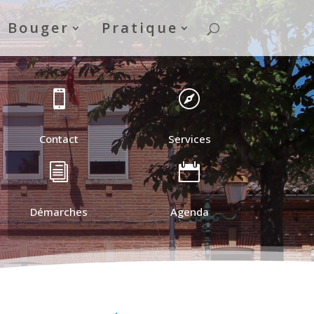
& Bouger
Pratique


Contact
Services
i

Démarches
Agenda