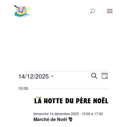
Évènements
Recherche
Navigatio
14/12/2025
Recherche
Jour
de
et
for
Sélectionnez
vues
navigation
10:00
dimanche
une
Évèneme
de
date.
14
vues
décembre
Évènements
dimanche 14 décembre 2025 - 10:00
à
17:30
2025
Marché de Noël 🎅