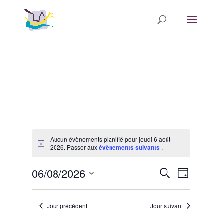
Évènements
Aucun évènements planifié pour jeudi 6 août
for
Notice
2026. Passer aux
évènements suivants
.
jeudi
Recherche
Navigatio
06/08/2026
6
Recherche
Jour
de
et
août
Sélectionnez
vues
navigation
une
2026
Évèneme
Jour précédent
Jour suivant
de
date.