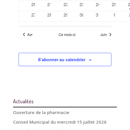
évènements
évènements
évènements
évènements
évènements
évèneme
0
0
0
0
0
0
20
21
22
23
24
25
évènements
évènements
évènements
évènements
évènements
évèneme
0
0
0
0
0
0
27
28
29
30
31
1
évènements
évènements
évènements
évènements
évènements
évènem
Avr
Ce mois-ci
Juin
S’abonner au calendrier
Actualités
Ouverture de la pharmacie
Conseil Municipal du mercredi 15 juillet 2026