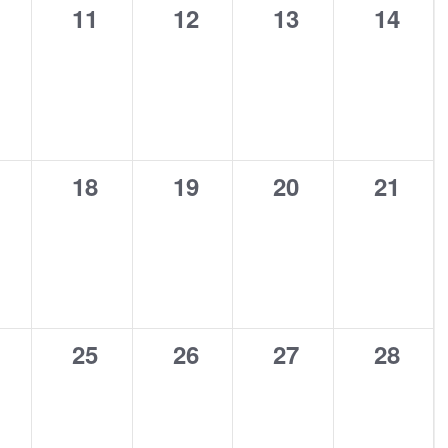
0
0
0
0
11
12
13
14
,
ènement,
évènement,
évènement,
évènement,
évène
0
0
0
0
18
19
20
21
,
ènement,
évènement,
évènement,
évènement,
évène
0
0
0
0
25
26
27
28
,
ènement,
évènement,
évènement,
évènement,
évène