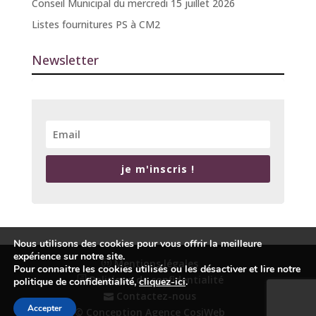
Conseil Municipal du mercredi 15 juillet 2026
Listes fournitures PS à CM2
Newsletter
je m'inscris !
Nous utilisons des cookies pour vous offrir la meilleure
expérience sur notre site.
Mentions légales
Pour connaitre les cookies utilisés ou les désactiver et lire notre
Politique de confidentialité
politique de confidentialité,
cliquez-ici
.
Contactez-nous
Accepter
© Conception Agence CosiWeb