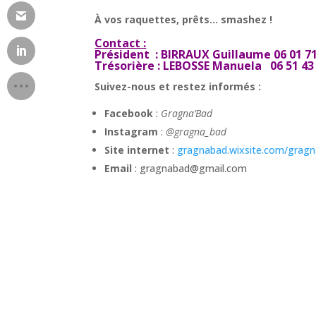
À vos raquettes, prêts… smashez !
Contact :
Président : BIRRAUX Guillaume 06 01 71
Trésorière : LEBOSSE Manuela 06 51 43
Suivez-nous et restez informés :
Facebook
:
Gragna’Bad
Instagram
:
@gragna_bad
Site internet
:
gragnabad.wixsite.com/grag
Email
: gragnabad@gmail.com