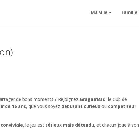
Ma ville
Famille
on)
e partager de bons moments ? Rejoignez
Gragna’Bad
, le club de
ir de 16 ans
, que vous soyez
débutant curieux
ou
compétiteur
t
conviviale
, le jeu est
sérieux mais détendu
, et chacun joue à so