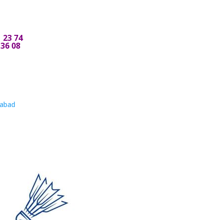
 23 74
 36 08
nabad