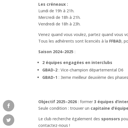
Les créneaux :
Lundi de 19h à 21h.
Mercredi de 18h à 21h.
Vendredi de 18h à 23h.
Venez quand vous voulez, partez quand vous vou
Tous les adhérents sont licenciés à la
FFBAD
, p
Saison 2024–2025
:
2 équipes engagées en interclubs
GBAD-2
: Vice-champion départemental D6
GBAD-1
: 3eme meilleur deuxième des phases
Objectif 2025–2026
: former
3 équipes d’inte
Seule condition : trouver un
capitaine d’équip
Le club recherche également des
sponsors
pou
contactez-nous !