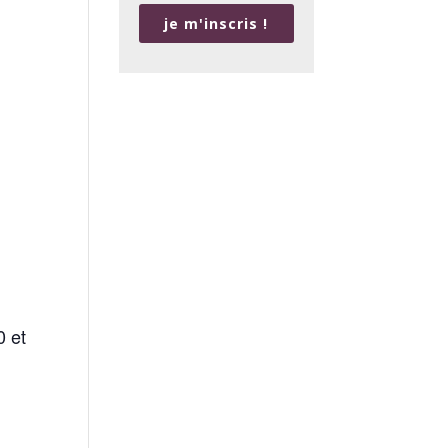
je m'inscris !
0 et