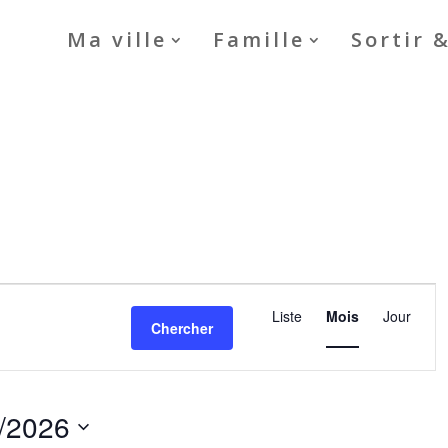
Ma ville
Famille
Sortir 
Navigation
de
Liste
Mois
Jour
Chercher
vues
Évènement
/2026