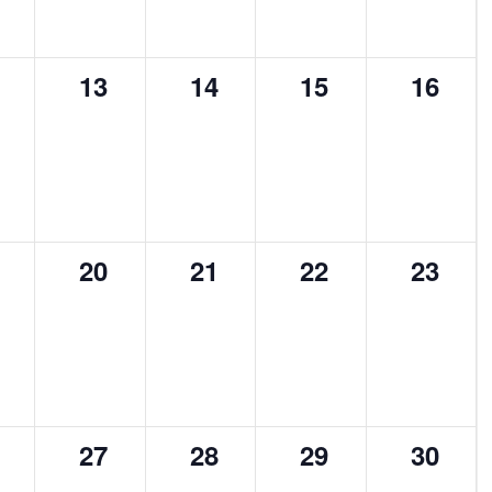
0
0
0
0
13
14
15
16
,
ènement,
évènement,
évènement,
évènement,
évène
0
0
0
0
20
21
22
23
,
ènement,
évènement,
évènement,
évènement,
évène
0
0
0
0
27
28
29
30
,
ènement,
évènement,
évènement,
évènement,
évène