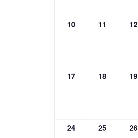
0
0
0
10
11
12
évènement,
évènement
év
0
0
0
17
18
19
évènement,
évènement
év
0
0
0
24
25
26
évènement,
évènement
év