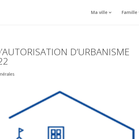
Ma ville
Famille
D’AUTORISATION D’URBANISME
22
énérales