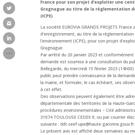
France pour son projet d’exploiter une cen
Gragnague au titre de la réglementation de
(ICPE)
La société EUROVIA GRANDS PROJETS France a
d’enregistrement, au titre de la réglementation 
l’environnement (ICPE), pour son projet d’explo
Gragnague.
Par arrêté du 20 janvier 2023 et conformément 
demande est soumise à une consultation du publ
Bellegarde, du mercredi 15 février 2023 (14h00) 
public peut prendre connaissance de la demande
la mairie, et formuler, le cas échéant, ses obser
à cet effet.
Des observations peuvent également être adress
départementale des territoires de la Haute-Gar
procédures environnementales – Cité administr
31074 TOULOUSE CEDEX 9, ou par courrier élect
suivante : ddt-seef-upe@haute-garonne.gouv.fr.
Le présent avis est affiché deux semaines au mo