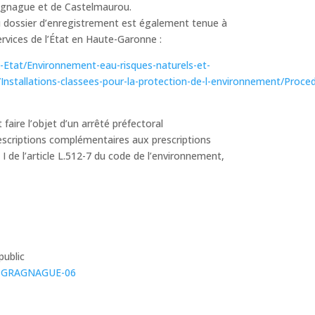
Gragnague et de Castelmaurou.
u dossier d’enregistrement est également tenue à
services de l’État en Haute-Garonne :
-Etat/Environnement-eau-risques-naturels-et-
nstallations-classees-pour-la-protection-de-l-environnement/Proce
t faire l’objet d’un arrêté préfectoral
escriptions complémentaires aux prescriptions
 I de l’article L.512-7 du code de l’environnement,
public
IA-GRAGNAGUE-06