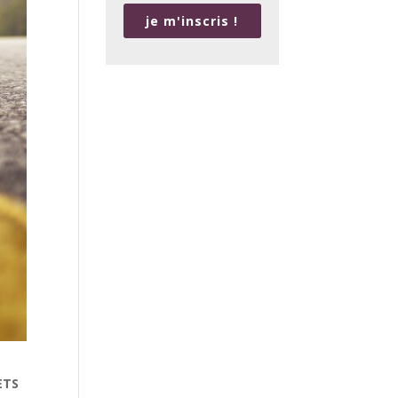
je m'inscris !
ETS