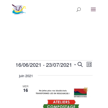
Évènements
Recherche
Navigatio
16/06/2021
 - 
23/07/2021
Recherche
Liste
de
et
Sélectionnez
vues
navigation
juin 2021
une
Évèneme
de
date.
MER
vues
16
Évènements